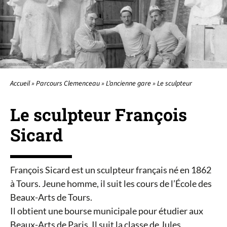
LE PARCOURS
LA PLACE CLEMENCEAU
Accueil
»
Parcours Clemenceau
»
L’ancienne gare
»
Le sculpteur
L’ANCIENNE GARE
Le sculpteur François
AU FIL DU TEMPS
Sicard
INFOS & CONTACT
François Sicard est un sculpteur français né en 1862
à Tours. Jeune homme, il suit les cours de l’École des
Beaux-Arts de Tours.
Il obtient une bourse municipale pour étudier aux
Beaux-Arts de Paris. Il suit la classe de Jules