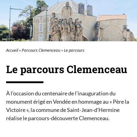
LE PARCOURS
LA PLACE CLEMENCEAU
Accueil
»
Parcours Clemenceau
»
Le parcours
L’ANCIENNE GARE
Le parcours Clemenceau
AU FIL DU TEMPS
À l’occasion du centenaire de l’inauguration du
INFOS & CONTACT
monument érigé en Vendée en hommage au « Père la
Victoire », la commune de Saint-Jean-d’Hermine
réalise le parcours-découverte Clemenceau.