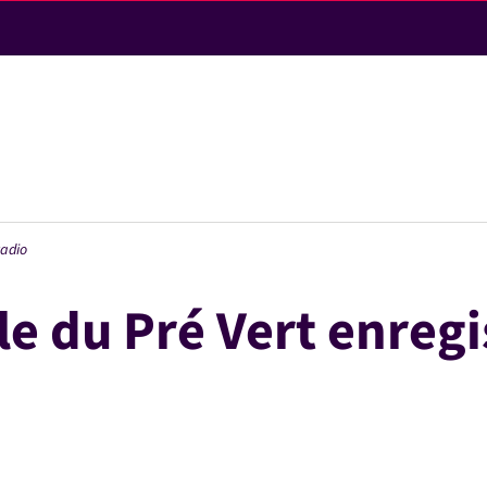
LA VILLE
radio
VIE PRATIQUE & DÉMARCHES
ole du Pré Vert enreg
VIE ÉCONOMIQUE
ACTIVITÉS ET LOISIRS