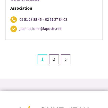
Association
02 51 28 88 45 – 02 51 27 84 03
jeanluc.idier@laposte.net
1
2