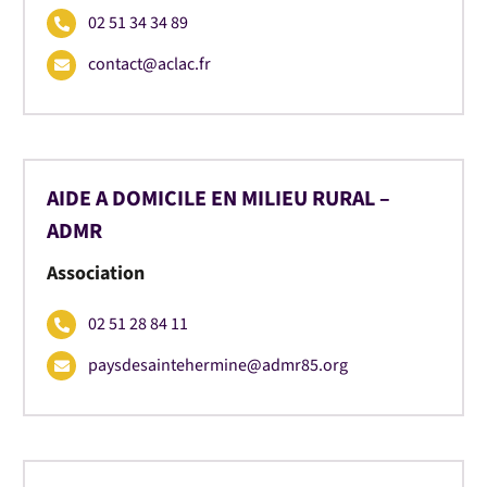
02 51 34 34 89
contact@aclac.fr
AIDE A DOMICILE EN MILIEU RURAL –
ADMR
Association
02 51 28 84 11
paysdesaintehermine@admr85.org