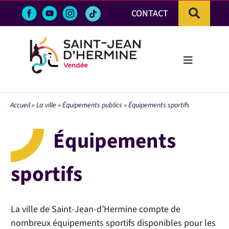
Passer
CONTACT
au
contenu
Toggle
Navigation
LA VILLE
Accueil
»
La ville
»
Équipements publics
»
Équipements sportifs
VIE PRATIQUE & DÉMARCHES
Équipements
VIE ÉCONOMIQUE
sportifs
ACTIVITÉS ET LOISIRS
La ville de Saint-Jean-d’Hermine compte de
nombreux équipements sportifs disponibles pour les