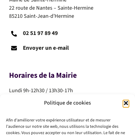
22 route de Nantes – Sainte-Hermine
85210 Saint-Jean-d’Hermine
02 51 97 89 49
Envoyer un e-mail
Horaires de la Mairie
Lundi 9h-12h30 / 13h30-17h
Mardi 9h-12h30 / 13h30-17h
Politique de cookies
Mercredi 9h-12h30
Jeudi 9h-12h30
Afin d'améliorer votre expérience utilisateur et de mesurer
Vendredi 9h-12h30 / 13h30-17h
l'audience sur notre site web, nous utilisons la technologie des
Samedi 10h-12h
cookies. Vous pouvez accepter ou non leur utilisation. Le fait de ne