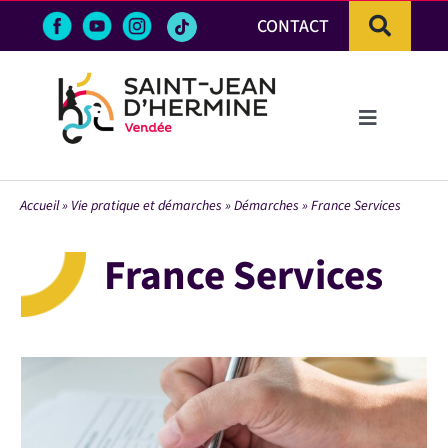
Passer
CONTACT
au
contenu
Toggle
Navigation
LA VILLE
Accueil
»
Vie pratique et démarches
»
Démarches
»
France Services
VIE PRATIQUE & DÉMARCHES
France Services
VIE ÉCONOMIQUE
ACTIVITÉS ET LOISIRS