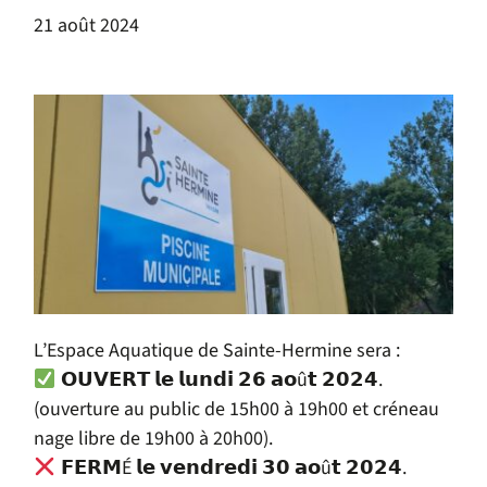
21 août 2024
L’Espace Aquatique de Sainte-Hermine sera :
𝗢𝗨𝗩𝗘𝗥𝗧 𝗹𝗲 𝗹𝘂𝗻𝗱𝗶 𝟮𝟲 𝗮𝗼û𝘁 𝟮𝟬𝟮𝟰.
(ouverture au public de 15h00 à 19h00 et créneau
nage libre de 19h00 à 20h00).
𝗙𝗘𝗥𝗠É 𝗹𝗲 𝘃𝗲𝗻𝗱𝗿𝗲𝗱𝗶 𝟯𝟬 𝗮𝗼û𝘁 𝟮𝟬𝟮𝟰.