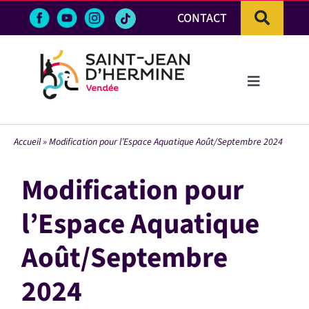
Passer
CONTACT
au
contenu
Toggle
Navigation
LA VILLE
Accueil
»
Modification pour l’Espace Aquatique Août/Septembre 2024
VIE PRATIQUE & DÉMARCHES
Modification pour
VIE ÉCONOMIQUE
l’Espace Aquatique
Août/Septembre
ACTIVITÉS ET LOISIRS
2024