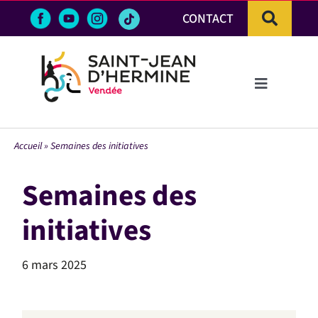
Passer
CONTACT
au
contenu
Toggle
Navigation
LA VILLE
Accueil
»
Semaines des initiatives
VIE PRATIQUE & DÉMARCHES
Semaines des
VIE ÉCONOMIQUE
initiatives
ACTIVITÉS ET LOISIRS
6 mars 2025