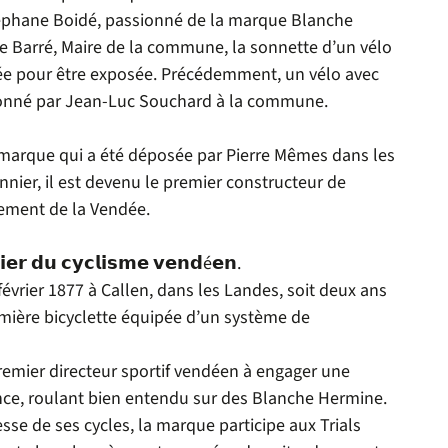
éphane Boidé, passionné de la marque Blanche
e Barré
, Maire de la commune, la sonnette d’un vélo
ée pour être exposée. Précédemment, un vélo avec
 donné par Jean-Luc Souchard à la commune.
marque qui a été déposée par Pierre Mêmes dans les
nnier, il est devenu le premier constructeur de
ement de la Vendée
.
𝗶𝗲𝗿 𝗱𝘂 𝗰𝘆𝗰𝗹𝗶𝘀𝗺𝗲 𝘃𝗲𝗻𝗱é𝗲𝗻.
février 1877 à Callen, dans les Landes, soit deux ans
emière bicyclette équipée d’un système de
premier directeur sportif vendéen à engager une
nce
, roulant bien entendu sur des Blanche Hermine.
se de ses cycles, la marque participe aux Trials