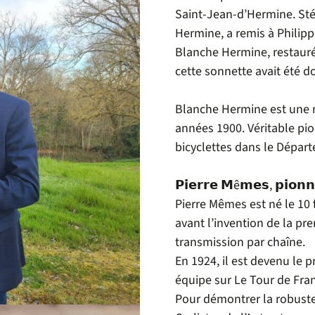
Saint-Jean-d’Hermine. St
Hermine, a remis à
Philipp
Blanche Hermine, restaur
cette sonnette avait été
Blanche Hermine est une 
années 1900. Véritable pio
bicyclettes dans le
Départ
𝗣𝗶𝗲𝗿𝗿𝗲 𝗠ê𝗺𝗲𝘀, 𝗽𝗶𝗼𝗻𝗻
Pierre Mêmes est né le 10 
avant l’invention de la pr
transmission par chaîne.
En 1924, il est devenu le 
équipe sur
Le Tour de Fra
Pour démontrer la robustes