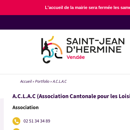
Passer
L'accueil de la mairie sera fermée les sam
au
contenu
Accueil
»
Portfolio
»
A.C.L.A.C
A.C.L.A.C (Association Cantonale pour les Loisi
Association
02 51 34 34 89