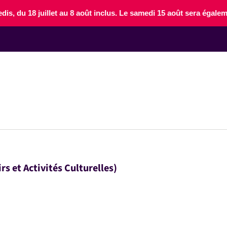
edis, du 18 juillet au 8 août inclus. Le samedi 15 août sera éga
LA VILLE
VIE PRATIQUE & DÉMARCHES
rs et Activités Culturelles)
VIE ÉCONOMIQUE
ACTIVITÉS ET LOISIRS