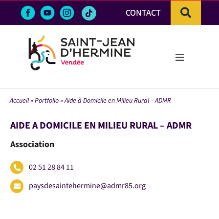
Passer
CONTACT
au
contenu
Toggle
Navigation
LA VILLE
Accueil
»
Portfolio
»
Aide à Domicile en Milieu Rural – ADMR
VIE PRATIQUE & DÉMARCHES
AIDE A DOMICILE EN MILIEU RURAL – ADMR
Association
VIE ÉCONOMIQUE
02 51 28 84 11
ACTIVITÉS ET LOISIRS
paysdesaintehermine@admr85.org