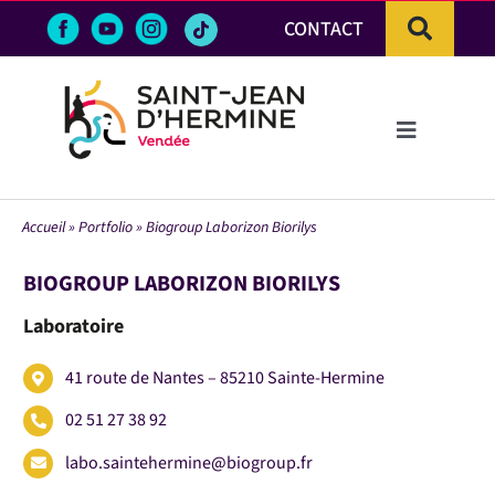
Passer
CONTACT
au
contenu
Toggle
Navigation
LA VILLE
Accueil
»
Portfolio
»
Biogroup Laborizon Biorilys
VIE PRATIQUE & DÉMARCHES
BIOGROUP LABORIZON BIORILYS
Laboratoire
VIE ÉCONOMIQUE
41 route de Nantes – 85210 Sainte-Hermine
ACTIVITÉS ET LOISIRS
02 51 27 38 92
labo.saintehermine@biogroup.fr