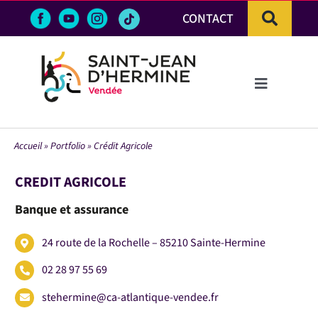
Passer
CONTACT
au
contenu
Toggle
Navigation
LA VILLE
Accueil
»
Portfolio
»
Crédit Agricole
VIE PRATIQUE & DÉMARCHES
CREDIT AGRICOLE
Banque et assurance
VIE ÉCONOMIQUE
24 route de la Rochelle – 85210 Sainte-Hermine
ACTIVITÉS ET LOISIRS
02 28 97 55 69
stehermine@ca-atlantique-vendee.fr