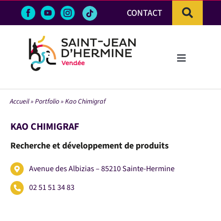
Passer
CONTACT
au
contenu
Toggle
Navigation
LA VILLE
Accueil
»
Portfolio
»
Kao Chimigraf
VIE PRATIQUE & DÉMARCHES
KAO CHIMIGRAF
Recherche et développement de produits
VIE ÉCONOMIQUE
Avenue des Albizias – 85210 Sainte-Hermine
ACTIVITÉS ET LOISIRS
02 51 51 34 83