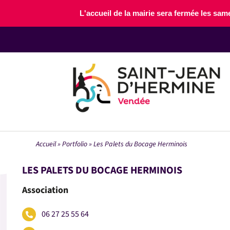
Passer
L'accueil de la mairie sera fermée les sam
au
contenu
Accueil
»
Portfolio
»
Les Palets du Bocage Herminois
LES PALETS DU BOCAGE HERMINOIS
Association
06 27 25 55 64