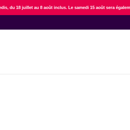
edis, du 18 juillet au 8 août inclus. Le samedi 15 août sera éga
LA VILLE
VIE PRATIQUE & DÉMARCHES
VIE ÉCONOMIQUE
ACTIVITÉS ET LOISIRS