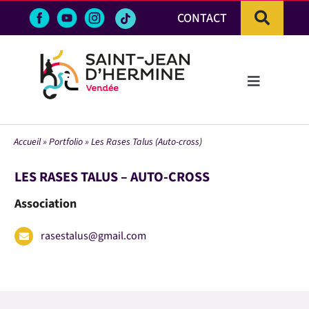
Passer
CONTACT
au
contenu
Toggle
Navigation
LA VILLE
Accueil
»
Portfolio
»
Les Rases Talus (Auto-cross)
VIE PRATIQUE & DÉMARCHES
LES RASES TALUS – AUTO-CROSS
Association
VIE ÉCONOMIQUE
rasestalus@gmail.com
ACTIVITÉS ET LOISIRS