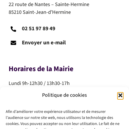
22 route de Nantes – Sainte-Hermine
85210 Saint-Jean-d’Hermine
02 51 97 89 49
Envoyer un e-mail
Horaires de la Mairie
Lundi 9h-12h30 / 13h30-17h
Mardi 9h-12h30 / 13h30-17h
Politique de cookies
Mercredi 9h-12h30
Jeudi 9h-12h30
Afin d'améliorer votre expérience utilisateur et de mesurer
Vendredi 9h-12h30 / 13h30-17h
l'audience sur notre site web, nous utilisons la technologie des
Samedi 10h-12h
cookies. Vous pouvez accepter ou non leur utilisation. Le fait de ne