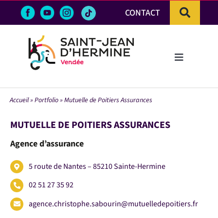
Passer
CONTACT
au
contenu
Toggle
Navigation
LA VILLE
Accueil
»
Portfolio
»
Mutuelle de Poitiers Assurances
VIE PRATIQUE & DÉMARCHES
MUTUELLE DE POITIERS ASSURANCES
Agence d’assurance
VIE ÉCONOMIQUE
5 route de Nantes – 85210 Sainte-Hermine
ACTIVITÉS ET LOISIRS
02 51 27 35 92
agence.christophe.sabourin@mutuelledepoitiers.fr