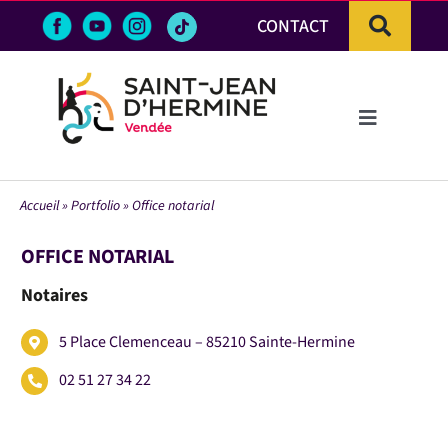
Passer
CONTACT
au
contenu
Toggle
Navigation
LA VILLE
Accueil
»
Portfolio
»
Office notarial
VIE PRATIQUE & DÉMARCHES
OFFICE NOTARIAL
Notaires
VIE ÉCONOMIQUE
5 Place Clemenceau – 85210 Sainte-Hermine
ACTIVITÉS ET LOISIRS
02 51 27 34 22