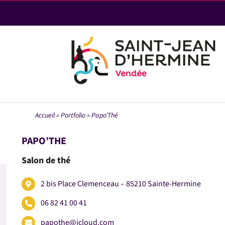
Passer
au
contenu
Accueil
»
Portfolio
»
Papo’Thé
PAPO’THE
Salon de thé
2 bis Place Clemenceau – 85210 Sainte-Hermine
06 82 41 00 41
papothe@icloud.com