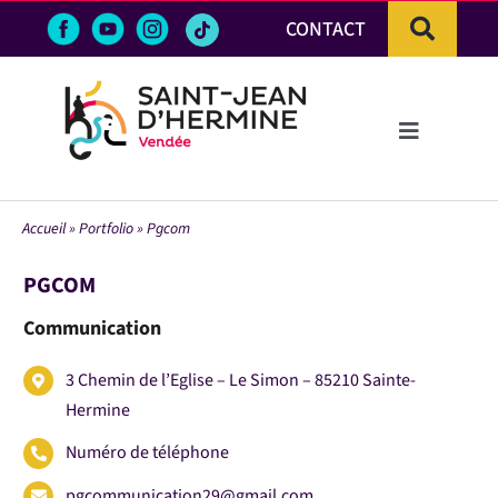
Passer
CONTACT
au
contenu
Toggle
Navigation
LA VILLE
Accueil
»
Portfolio
»
Pgcom
VIE PRATIQUE & DÉMARCHES
PGCOM
Communication
VIE ÉCONOMIQUE
3 Chemin de l’Eglise – Le Simon – 85210 Sainte-
Hermine
ACTIVITÉS ET LOISIRS
Numéro de téléphone
pgcommunication29@gmail.com