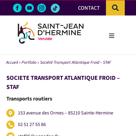
Passer
CONTACT
au
contenu
Toggle
Navigation
LA VILLE
Accueil
»
Portfolio
»
Société Transport Atlantique Froid – STAF
VIE PRATIQUE & DÉMARCHES
SOCIETE TRANSPORT ATLANTIQUE FROID –
STAF
VIE ÉCONOMIQUE
Transports routiers
ACTIVITÉS ET LOISIRS
153 avenue des Ormes – 85210 Sainte-Hermine
02 51 27 55 86