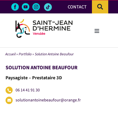
Passer
CONTACT
au
contenu
Toggle
Navigation
LA VILLE
Accueil
»
Portfolio
»
Solution Antoine Beaufour
VIE PRATIQUE & DÉMARCHES
SOLUTION ANTOINE BEAUFOUR
Paysagiste – Prestataire 3D
VIE ÉCONOMIQUE
06 14 41 91 30
ACTIVITÉS ET LOISIRS
solutionantoinebeaufour@orange.fr