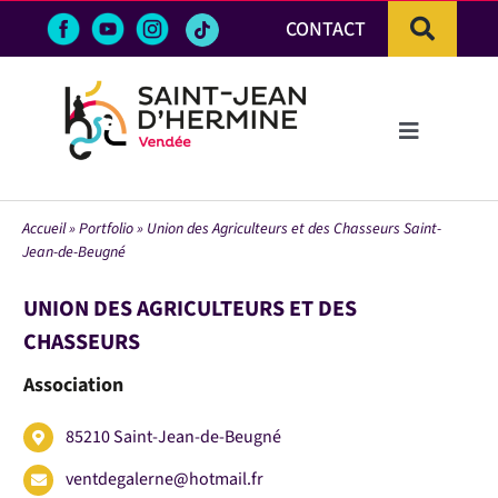
Passer
CONTACT
au
contenu
Toggle
Navigation
LA VILLE
Accueil
»
Portfolio
»
Union des Agriculteurs et des Chasseurs Saint-
Jean-de-Beugné
VIE PRATIQUE & DÉMARCHES
UNION DES AGRICULTEURS ET DES
VIE ÉCONOMIQUE
CHASSEURS
Association
ACTIVITÉS ET LOISIRS
85210 Saint-Jean-de-Beugné
ventdegalerne@hotmail.fr