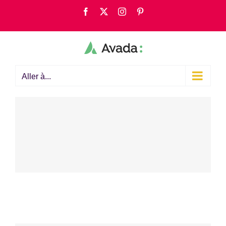
Passer
Facebook
X
Instagram
Pinterest
au
contenu
Aller à...