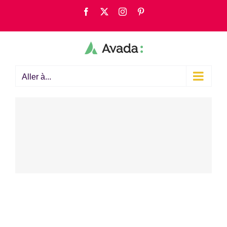
Passer
Facebook
X
Instagram
Pinterest
au
contenu
Aller à...