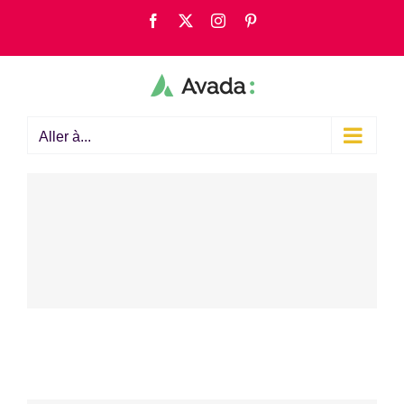
Passer
Facebook
X
Instagram
Pinterest
au
contenu
Aller à...