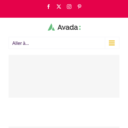
Passer
Facebook
X
Instagram
Pinterest
au
contenu
Aller à...