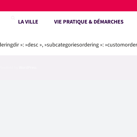
LA VILLE
VIE PRATIQUE & DÉMARCHES
deringdir »: »desc », »subcategoriesordering »: »customorder 
| Powered by
WordPress