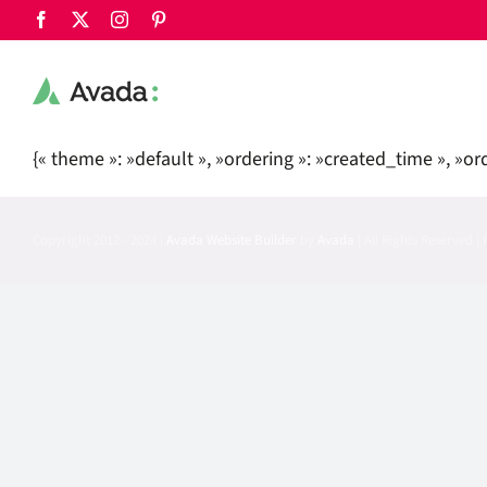
Passer
Facebook
X
Instagram
Pinterest
au
contenu
{« theme »: »default », »ordering »: »created_time », »or
Copyright 2012 - 2024 |
Avada Website Builder
by
Avada
| All Rights Reserved 