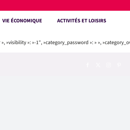
VIE ÉCONOMIQUE
ACTIVITÉS ET LOISIRS
», »visibility »: »-1″, »category_password »: » », »category_o
Facebook
X
Instagram
Pinte