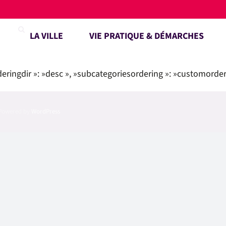
LA VILLE
VIE PRATIQUE & DÉMARCHES
deringdir »: »desc », »subcategoriesordering »: »customorder 
| Powered by
WordPress