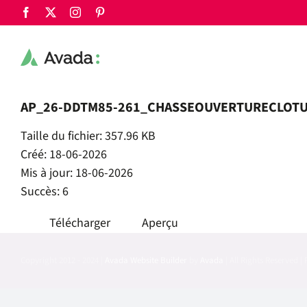
Passer
Facebook
X
Instagram
Pinterest
au
contenu
AP_26-DDTM85-261_CHASSEOUVERTURECLOTU
Taille du fichier: 357.96 KB
Créé: 18-06-2026
Mis à jour: 18-06-2026
Succès: 6
Télécharger
Aperçu
Copyright 2012 - 2024 |
Avada Website Builder
by
Avada
| All Rights Reserved 