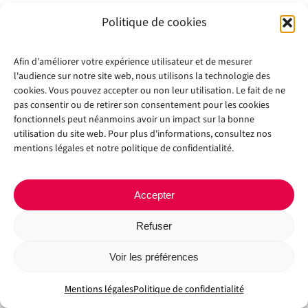
Politique de cookies
Afin d'améliorer votre expérience utilisateur et de mesurer
l'audience sur notre site web, nous utilisons la technologie des
cookies. Vous pouvez accepter ou non leur utilisation. Le fait de ne
pas consentir ou de retirer son consentement pour les cookies
fonctionnels peut néanmoins avoir un impact sur la bonne
Copyright 2012 - 2024 |
Avada Website Builder
by
Avada
| All Rights
utilisation du site web. Pour plus d'informations, consultez nos
Reserved | Powered by
WordPress
mentions légales et notre politique de confidentialité.
Facebook
X
Instagram
Pinterest
Accepter
Refuser
Voir les préférences
Mentions légales
Politique de confidentialité