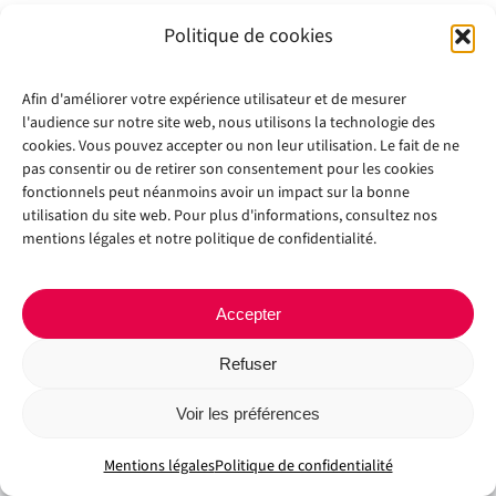
Politique de cookies
Afin d'améliorer votre expérience utilisateur et de mesurer
l'audience sur notre site web, nous utilisons la technologie des
cookies. Vous pouvez accepter ou non leur utilisation. Le fait de ne
pas consentir ou de retirer son consentement pour les cookies
fonctionnels peut néanmoins avoir un impact sur la bonne
Copyright 2012 - 2024 |
Avada Website Builder
by
Avada
| All Rights
utilisation du site web. Pour plus d'informations, consultez nos
Reserved | Powered by
WordPress
mentions légales et notre politique de confidentialité.
Facebook
X
Instagram
Pinterest
Accepter
Refuser
Voir les préférences
Mentions légales
Politique de confidentialité