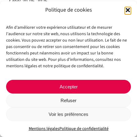
Créé: 20-06-2026
Mis à jour: 20-06-2026
Politique de cookies
Succès: 7
Afin d'améliorer votre expérience utilisateur et de mesurer
Télécharger
Aperçu
l'audience sur notre site web, nous utilisons la technologie des
cookies. Vous pouvez accepter ou non leur utilisation. Le fait de ne
pas consentir ou de retirer son consentement pour les cookies
fonctionnels peut néanmoins avoir un impact sur la bonne
utilisation du site web. Pour plus d'informations, consultez nos
mentions légales et notre politique de confidentialité.
Accepter
Refuser
Copyright 2012 - 2024 |
Avada Website Builder
by
Avada
| All Rights
Reserved | Powered by
WordPress
Voir les préférences
Facebook
X
Instagram
Pinterest
Mentions légales
Politique de confidentialité