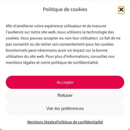
Politique de cookies
Afin d'améliorer votre expérience utilisateur et de mesurer
l'audience sur notre site web, nous utilisons la technologie des
cookies. Vous pouvez accepter ou non leur utilisation. Le fait de ne
pas consentir ou de retirer son consentement pour les cookies
fonctionnels peut néanmoins avoir un impact sur la bonne
Copyright 2012 - 2024 |
Avada Website Builder
by
Avada
| All Rights
utilisation du site web. Pour plus d'informations, consultez nos
Reserved | Powered by
WordPress
mentions légales et notre politique de confidentialité.
Facebook
X
Instagram
Pinterest
Accepter
Refuser
Voir les préférences
Mentions légales
Politique de confidentialité