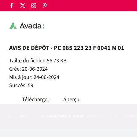
Passer
Facebook
X
Instagram
Pinterest
au
contenu
AVIS DE DÉPÔT - PC 085 223 23 F 0041 M 01
Taille du fichier: 56.73 KB
Créé: 20-06-2024
Mis à jour: 24-06-2024
Succès: 59
Télécharger
Aperçu
Copyright 2012 - 2024 |
Avada Website Builder
by
Avada
| All Rights Reserved 