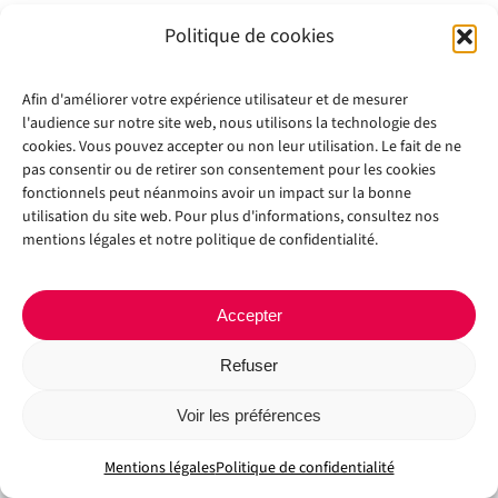
Politique de cookies
Afin d'améliorer votre expérience utilisateur et de mesurer
l'audience sur notre site web, nous utilisons la technologie des
cookies. Vous pouvez accepter ou non leur utilisation. Le fait de ne
pas consentir ou de retirer son consentement pour les cookies
fonctionnels peut néanmoins avoir un impact sur la bonne
Copyright 2012 - 2024 |
Avada Website Builder
by
Avada
| All Rights
utilisation du site web. Pour plus d'informations, consultez nos
Reserved | Powered by
WordPress
mentions légales et notre politique de confidentialité.
Facebook
X
Instagram
Pinterest
Accepter
Refuser
Voir les préférences
Mentions légales
Politique de confidentialité