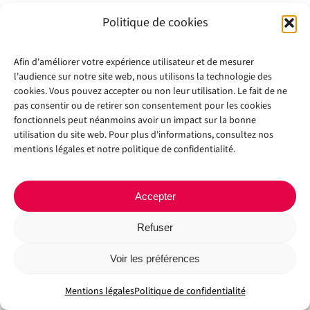
Politique de cookies
Afin d'améliorer votre expérience utilisateur et de mesurer
l'audience sur notre site web, nous utilisons la technologie des
cookies. Vous pouvez accepter ou non leur utilisation. Le fait de ne
pas consentir ou de retirer son consentement pour les cookies
fonctionnels peut néanmoins avoir un impact sur la bonne
Copyright 2012 - 2024 |
Avada Website Builder
by
Avada
| All Rights
utilisation du site web. Pour plus d'informations, consultez nos
Reserved | Powered by
WordPress
mentions légales et notre politique de confidentialité.
Facebook
X
Instagram
Pinterest
Accepter
Refuser
Voir les préférences
Mentions légales
Politique de confidentialité