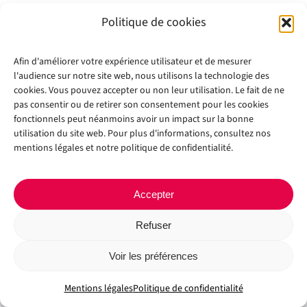
Politique de cookies
Afin d'améliorer votre expérience utilisateur et de mesurer
l'audience sur notre site web, nous utilisons la technologie des
cookies. Vous pouvez accepter ou non leur utilisation. Le fait de ne
pas consentir ou de retirer son consentement pour les cookies
fonctionnels peut néanmoins avoir un impact sur la bonne
Copyright 2012 - 2024 |
Avada Website Builder
by
Avada
| All Rights
utilisation du site web. Pour plus d'informations, consultez nos
Reserved | Powered by
WordPress
mentions légales et notre politique de confidentialité.
Facebook
X
Instagram
Pinterest
Accepter
Refuser
Voir les préférences
Mentions légales
Politique de confidentialité