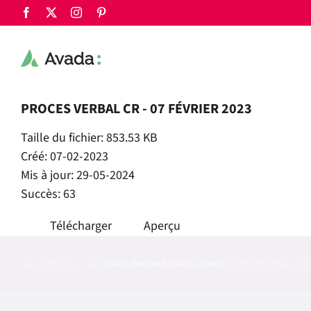
Passer
Facebook
X
Instagram
Pinterest
au
contenu
PROCES VERBAL CR - 07 FÉVRIER 2023
Taille du fichier: 853.53 KB
Créé: 07-02-2023
Mis à jour: 29-05-2024
Succès: 63
Télécharger
Aperçu
Copyright 2012 - 2024 |
Avada Website Builder
by
Avada
| All Rights Reserved 