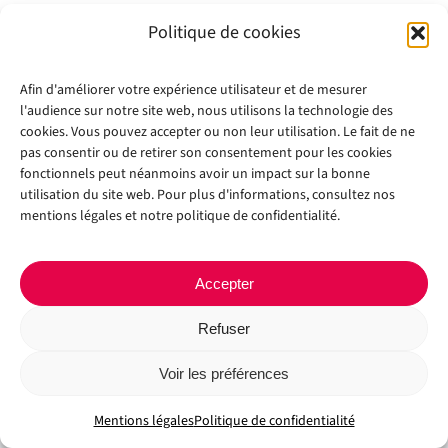
Politique de cookies
Afin d'améliorer votre expérience utilisateur et de mesurer
l'audience sur notre site web, nous utilisons la technologie des
cookies. Vous pouvez accepter ou non leur utilisation. Le fait de ne
pas consentir ou de retirer son consentement pour les cookies
fonctionnels peut néanmoins avoir un impact sur la bonne
Copyright 2012 - 2024 |
Avada Website Builder
by
Avada
| All Rights
utilisation du site web. Pour plus d'informations, consultez nos
Reserved | Powered by
WordPress
mentions légales et notre politique de confidentialité.
Facebook
X
Instagram
Pinterest
Accepter
Refuser
Voir les préférences
Mentions légales
Politique de confidentialité