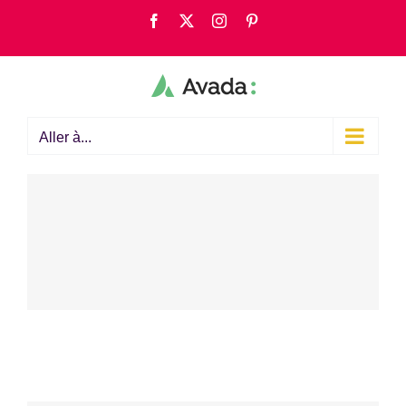
Passer
Facebook
X
Instagram
Pinterest
au
contenu
Aller à...